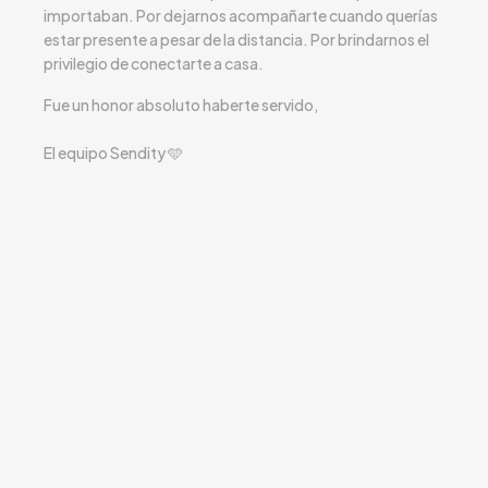
importaban. Por dejarnos acompañarte cuando querías
estar presente a pesar de la distancia. Por brindarnos el
privilegio de conectarte a casa.
Fue un honor absoluto haberte servido,
El equipo Sendity 🩵